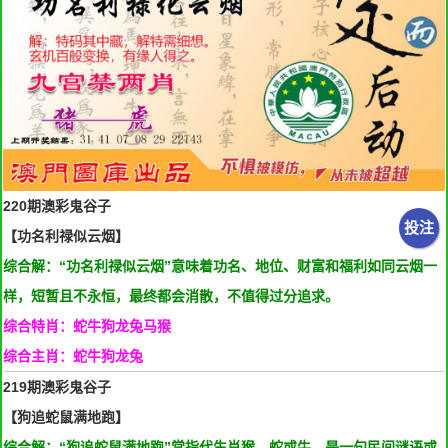
220期澳彩鬼谷子
投注
【功名利禄似云烟】
综合解：“功名利禄似云烟”意味着功名、地位、财富和福利如同云烟一
样，短暂且不永恒，最终都会消散，不值得过分追求。
综合特肖：蛇牛狗龙兔马猴
综合主肖：蛇牛狗龙兔
219期澳彩鬼谷子
【狗追蛇鼠满地跑】
综合解：“狗追蛇鼠满地跑”常指代生肖猴、蛇或牛，是一句民间谜语或