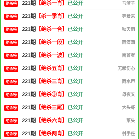
221期
【绝杀一肖】
已公开
马溜子
绝杀榜
221期
【杀一季肖】
已公开
等着来
绝杀榜
221期
【绝杀一合】
已公开
秋天雨
绝杀榜
221期
【绝杀一段】
已公开
雨滴滴
绝杀榜
221期
【绝杀一波】
已公开
南首者
绝杀榜
221期
【绝杀五肖】
已公开
无赖伤心
绝杀榜
221期
【绝杀三肖】
已公开
雨水声
绝杀榜
221期
【绝杀③肖】
已公开
母夜叉
绝杀榜
221期
【绝杀三尾】
已公开
大头虾
绝杀榜
221期
【绝杀六肖】
已公开
菜头
绝杀榜
221期
【绝杀两肖】
已公开
射手座
绝杀榜