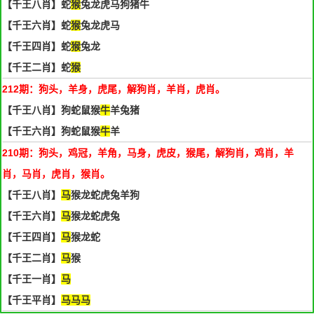
【千王八肖】蛇
猴
兔龙虎马狗猪牛
【千王六肖】蛇
猴
兔龙虎马
【千王四肖】蛇
猴
兔龙
【千王二肖】蛇
猴
212期：狗头，羊身，虎尾，解狗肖，羊肖，虎肖。
【千王八肖】狗蛇鼠猴
牛
羊兔猪
【千王六肖】狗蛇鼠猴
牛
羊
210期：狗头，鸡冠，羊角，马身，虎皮，猴尾，解狗肖，鸡肖，羊
肖，马肖，虎肖，猴肖。
【千王八肖】
马
猴龙蛇虎兔羊狗
【千王六肖】
马
猴龙蛇虎兔
【千王四肖】
马
猴龙蛇
【千王二肖】
马
猴
【千王一肖】
马
【千王平肖】
马马马