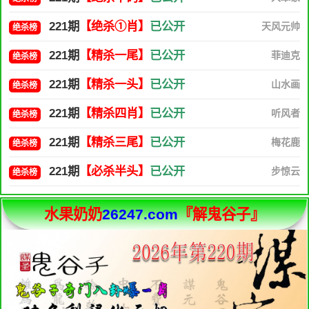
221期
【绝杀①肖】
已公开
天风元帅
绝杀榜
221期
【精杀一尾】
已公开
菲迪克
绝杀榜
221期
【精杀一头】
已公开
山水画
绝杀榜
221期
【精杀四肖】
已公开
听风者
绝杀榜
221期
【精杀三尾】
已公开
梅花鹿
绝杀榜
221期
【必杀半头】
已公开
步惊云
绝杀榜
水果奶奶
26247.com
『解鬼谷子』