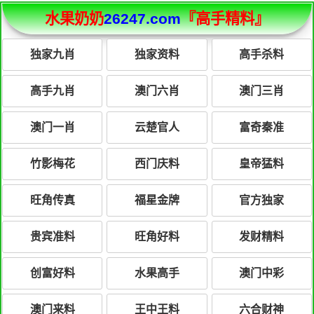
水果奶奶
26247.com
『高手精料』
独家九肖
独家资料
高手杀料
高手九肖
澳门六肖
澳门三肖
澳门一肖
云楚官人
富奇秦准
竹影梅花
西门庆料
皇帝猛料
旺角传真
福星金牌
官方独家
贵宾准料
旺角好料
发财精料
创富好料
水果高手
澳门中彩
澳门来料
王中王料
六合财神