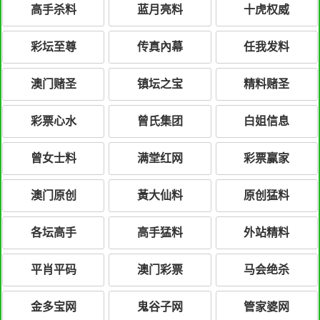
高手杀料
蓝月亮料
十虎权威
彩坛至尊
传真內幕
任我发料
澳门赌圣
镇坛之宝
精料赌圣
彩票心水
曾氏集团
白姐信息
曾女士料
满堂红网
彩票赢家
澳门原创
黃大仙料
原创猛料
各坛高手
高手猛料
外站精料
平肖平码
澳门彩票
马会绝杀
金多宝网
鬼谷子网
管家婆网