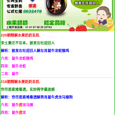
220期精解水果奶奶玄机
安土重迁不忘本，披发左社迎旧人
解析：披发左社迎旧人解左肖鼠牛龙蛇猴鸡
六肖：鼠牛龙蛇猴鸡
四肖：鼠牛龙蛇
二肖：鼠牛
218期精解水果奶奶玄机
穷尽思索难看透，玄妙两字最迷惑
解析：穷尽思索难看透解男肖鼠牛虎龙马猴狗
六肖：鼠牛
虎
龙马猴
四肖：鼠牛
虎
龙