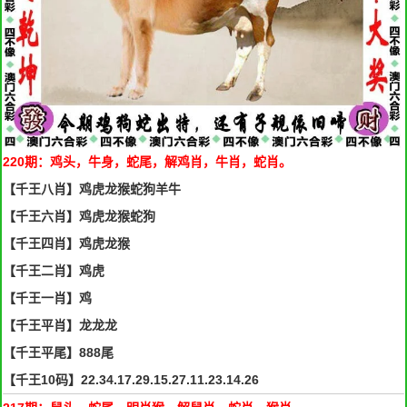
220期：鸡头，牛身，蛇尾，解鸡肖，牛肖，蛇肖。
【千王八肖】鸡虎龙猴蛇狗羊牛
【千王六肖】鸡虎龙猴蛇狗
【千王四肖】鸡虎龙猴
【千王二肖】鸡虎
【千王一肖】鸡
【千王平肖】龙龙龙
【千王平尾】888尾
【千王10码】22.34.17.29.15.27.11.23.14.26