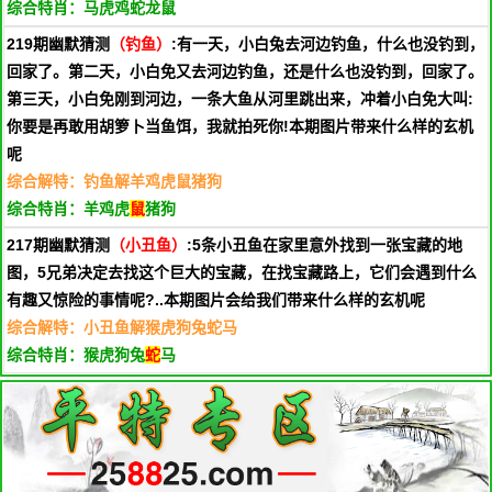
综合特肖：马虎鸡蛇龙鼠
219期幽默猜测
（钓鱼）
:有一天，小白兔去河边钓鱼，什么也没钓到，
回家了。第二天，小白免又去河边钓鱼，还是什么也没钓到，回家了。
第三天，小白免刚到河边，一条大鱼从河里跳出来，冲着小白免大叫:
你要是再敢用胡箩卜当鱼饵，我就拍死你!本期图片带来什么样的玄机
呢
综合解特：钓鱼解羊鸡虎鼠猪狗
综合特肖：羊鸡虎
鼠
猪狗
217期幽默猜测
（小丑鱼）
:5条小丑鱼在家里意外找到一张宝藏的地
图，5兄弟决定去找这个巨大的宝藏，在找宝藏路上，它们会遇到什么
有趣又惊险的事情呢?..本期图片会给我们带来什么样的玄机呢
综合解特：小丑鱼解猴虎狗兔蛇马
综合特肖：猴虎狗兔
蛇
马